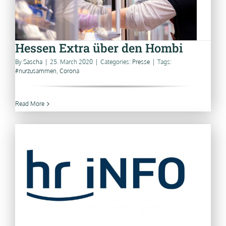
Hessen Extra über den Hombi
By
Sascha
|
25. March 2020
|
Categories:
Presse
|
Tags:
#nurzusammen
,
Corona
Read More