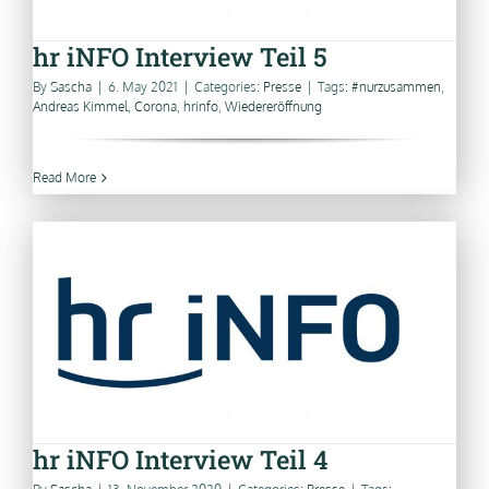
hr iNFO Interview Teil 5
By
Sascha
|
6. May 2021
|
Categories:
Presse
|
Tags:
#nurzusammen
,
Andreas Kimmel
,
Corona
,
hrinfo
,
Wiedereröffnung
Read More
hr iNFO Interview Teil 4