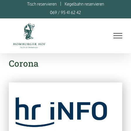
Skip
Tisch reservieren
Kegelbahn reservieren
to
069 / 95 41 62 42
content
Corona