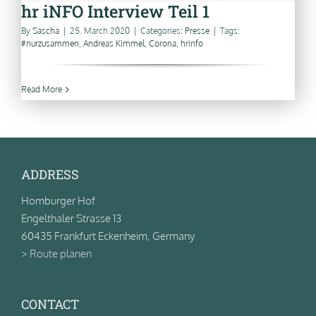
hr iNFO Interview Teil 1
By
Sascha
|
25. March 2020
|
Categories:
Presse
|
Tags:
#nurzusammen
,
Andreas Kimmel
,
Corona
,
hrinfo
Read More
ADDRESS
Homburger Hof
Engelthaler Strasse 13
60435 Frankfurt Eckenheim, Germany
> Route planen
CONTACT