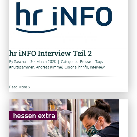
hr iNFO Interview Teil 2
By
Sascha
|
30. March 2020
|
Categories:
Presse
|
Tags:
#nurzusammen
,
Andreas Kimmel
,
Corona
,
hrinfo
,
Interview
Read More