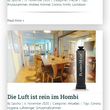
By
Sascha
|
13. November 2020
|
Categories:
Presse
|
Tags:
#nurzusammen
,
Andreas Kimmel
,
Corona
,
hrinfo
,
Lockdown
Read More
Die Luft ist rein im Hombi
By
Sascha
|
6. November 2020
|
Categories:
Aktuelles
|
Tags:
Corona
,
Hygiene
,
Luftreiniger
,
Schutzmaßnahmen