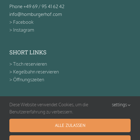
Phone +49 69 / 95 41 62 42
info@homburgerhof.com
> Facebook
> Instagram
SHORT LINKS
> Tisch reservieren
> Kegelbahn reservieren
> Öffnungszeiten
RECHTLICHES
Diese Website verwendet Cookies, um die
settings
Benutzererfahrung zu verbessern.
> Impressum
> Datenschutz
ALLE ZULASSEN