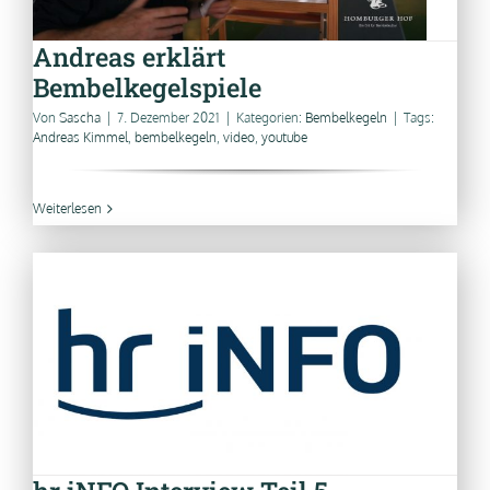
Andreas erklärt
Bembelkegelspiele
Von
Sascha
|
7. Dezember 2021
|
Kategorien:
Bembelkegeln
|
Tags:
Andreas Kimmel
,
bembelkegeln
,
video
,
youtube
Weiterlesen