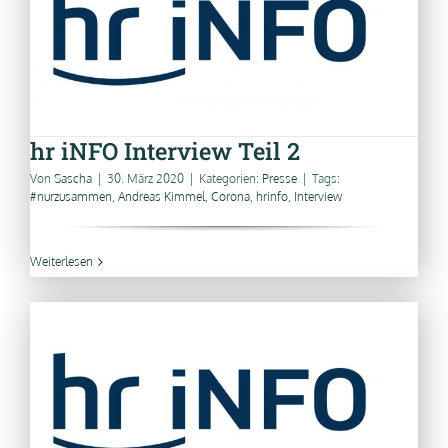
hr iNFO Interview Teil 2
Von
Sascha
|
30. März 2020
|
Kategorien:
Presse
|
Tags:
#nurzusammen
,
Andreas Kimmel
,
Corona
,
hrinfo
,
Interview
Weiterlesen