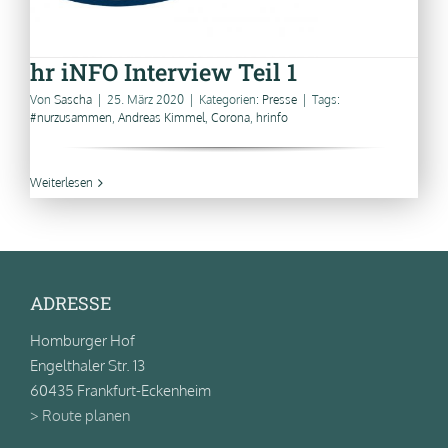
hr iNFO Interview Teil 1
Von
Sascha
|
25. März 2020
|
Kategorien:
Presse
|
Tags:
#nurzusammen
,
Andreas Kimmel
,
Corona
,
hrinfo
Weiterlesen
ADRESSE
Homburger Hof
Engelthaler Str. 13
60435 Frankfurt-Eckenheim
> Route planen