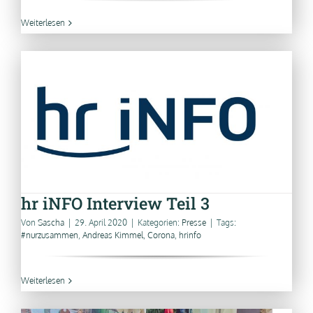
Weiterlesen
hr iNFO Interview Teil 3
Von
Sascha
|
29. April 2020
|
Kategorien:
Presse
|
Tags:
#nurzusammen
,
Andreas Kimmel
,
Corona
,
hrinfo
Weiterlesen