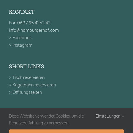
KONTAKT
Fon 069 / 95 41 62 42
info@homburgerhof.com
> Facebook
> Instagram
SHORT LINKS
> Tisch reservieren
> Kegelbahn reservieren
> Öffnungszeiten
RECHTLICHES
Diese Website verwendet Cookies, um die
Einstellungen
Benutzererfahrung zu verbessern.
> Impressum
> Datenschutz