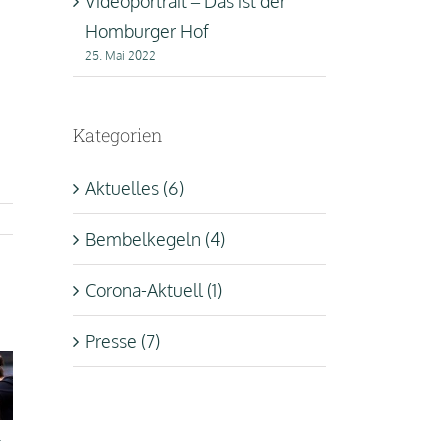
Videoportrait – Das ist der
en,
Homburger Hof
25. Mai 2022
ärke
Kategorien
.
Aktuelles (6)
Bembelkegeln (4)
Corona-Aktuell (1)
Presse (7)
hr iNFO Interview
hr iNFO Interview
r
Der Homb