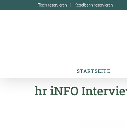
Zum
Tisch reservieren
Kegelbahn reservieren
Inhalt
springen
STARTSEITE
hr iNFO Intervie