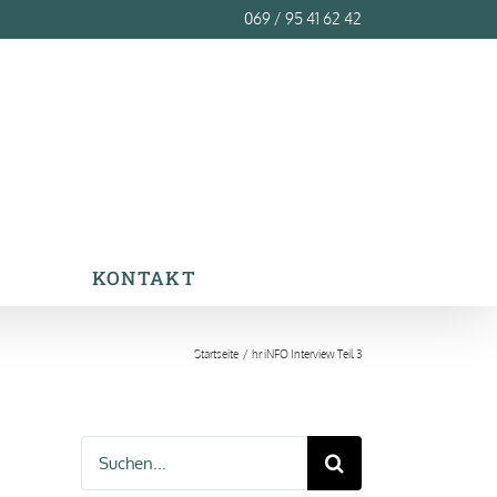
069 / 95 41 62 42
KONTAKT
Startseite
hr iNFO Interview Teil 3
Suche
nach: