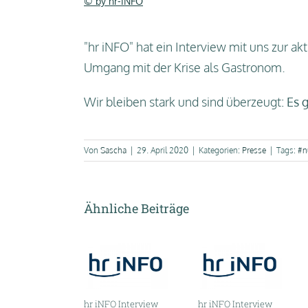
© by hr-iNFO
"hr iNFO" hat ein Interview mit uns zur a
Umgang mit der Krise als Gastronom.
Wir bleiben stark und sind überzeugt:
Es 
Von
Sascha
|
29. April 2020
|
Kategorien:
Presse
|
Tags:
#n
Ähnliche Beiträge
hr iNFO Interview
hr iNFO Interview
 Extra über