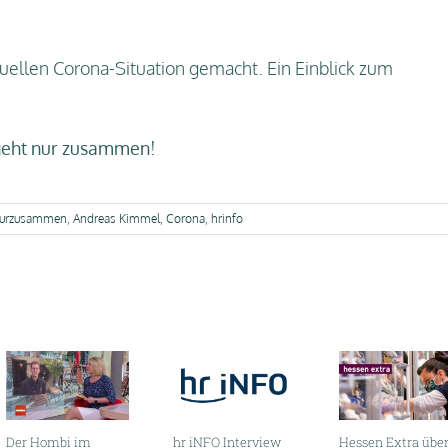
benutz
um
ktuellen Corona-Situation gemacht. Ein Einblick zum
die
Lautst
zu
geht nur zusammen
!
regeln
urzusammen
,
Andreas Kimmel
,
Corona
,
hrinfo
hr iNFO Interview
Der Hombi im
Hessen Extra übe