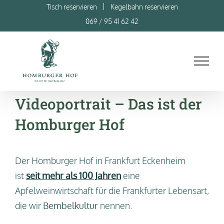
Zum
Tisch reservieren
Kegelbahn reservieren
Inhalt
069 / 95 41 62 42
springen
Videoportrait – Das ist der
Homburger Hof
Der Homburger Hof in Frankfurt Eckenheim
ist
seit mehr als 100 Jahren
eine
Apfelweinwirtschaft für die Frankfurter Lebensart,
die wir
Bembelkultur
nennen.